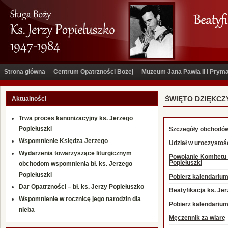
Strona główna
Centrum Opatrzności Bożej
Muzeum Jana Pawła II i Pry
ŚWIĘTO DZIĘKCZ
Aktualności
Trwa proces kanonizacyjny ks. Jerzego
Popiełuszki
Szczegóły obchodów
Wspomnienie Księdza Jerzego
Udział w uroczystośc
Wydarzenia towarzyszące liturgicznym
Powołanie Komitetu 
Popiełuszki
obchodom wspomnienia bł. ks. Jerzego
Popiełuszki
Pobierz kalendarium
Dar Opatrzności – bł. ks. Jerzy Popiełuszko
Beatyfikacja ks. Je
Wspomnienie w rocznicę jego narodzin dla
Pobierz kalendarium
nieba
Męczennik za wiarę