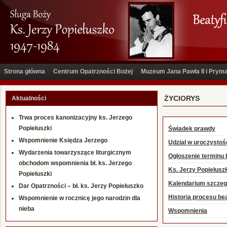
Strona główna
Centrum Opatrzności Bożej
Muzeum Jana Pawła II i Pry
ŻYCIORYS
Aktualności
Trwa proces kanonizacyjny ks. Jerzego
Popiełuszki
Świadek prawdy
Wspomnienie Księdza Jerzego
Udział w uroczystośc
Wydarzenia towarzyszące liturgicznym
Ogłoszenie terminu b
obchodom wspomnienia bł. ks. Jerzego
Ks. Jerzy Popiełuszk
Popiełuszki
Kalendarium szczeg
Dar Opatrzności – bł. ks. Jerzy Popiełuszko
Historia procesu be
Wspomnienie w rocznicę jego narodzin dla
nieba
Wspomnienia